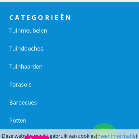
CATEGORIEËN
Tuinmeubelen
Tuindouches
Tuinhaarden
Parasols
Barbecues
Potten
Deze website maakt gebruik van cookies(
meer informatie
)
Buitendouches