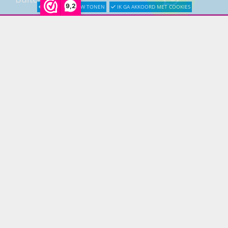
9,2
LATER OPNIEUW TONEN
IK GA AKKOORD MET COOKIES
Buitenkranen
Kantoormeubilair
Keukens
Woonmeubelen
Woonaccessoires
PRINS LIFESTYLE
Over Prinslifestyle