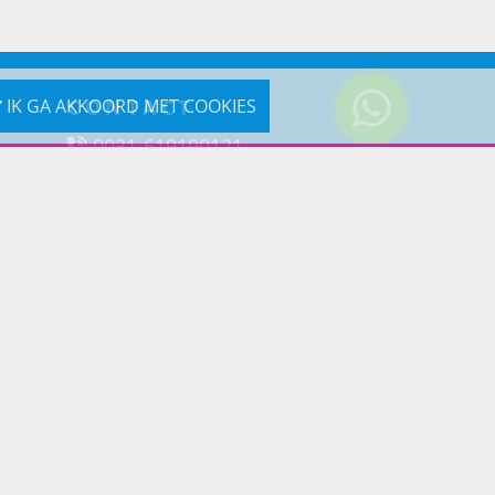
CONTACT
IK GA AKKOORD MET COOKIES
0031-619190121
Reageer via e-mail
Prins Lifestyle
Poortland 66 (Kantooradres)
1046BD Amsterdam