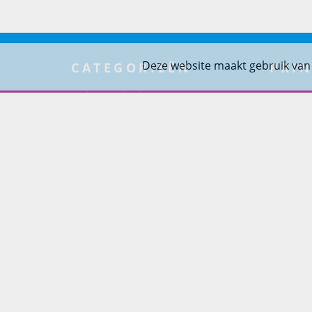
Deze website maakt gebruik van
CATEGORIEËN
PRIN
Tuinmeubelen
Over Pr
Tuindouches
Project
Tuinhaarden
Woning
Parasols
Barbecues
Potten
Buitendouches
Buitenkranen
Kantoormeubilair