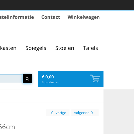
stelinformatie
Contact
Winkelwagen
kasten
Spiegels
Stoelen
Tafels
€ 0,00
0
producten
vorige
volgende
x66cm