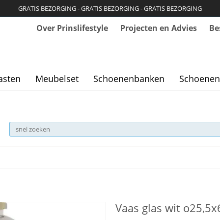
GRATIS BEZORGING - GRATIS BEZORGING - GRATIS BEZORGING
Over Prinslifestyle
Projecten en Advies
Be
asten
Meubelset
Schoenenbanken
Schoenen
Vaas glas wit o25,5