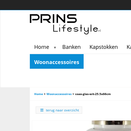
Home
Banken
Kapstokken
K
▼
Woonaccessoires
Home
>
Woonaccessoires
>
vaas-glas-wit-25.5x66cm
terug naar overzicht