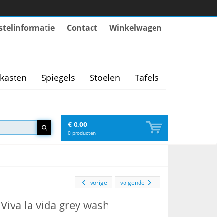
stelinformatie
Contact
Winkelwagen
kasten
Spiegels
Stoelen
Tafels
€ 0,00
0
producten
vorige
volgende
 Viva la vida grey wash