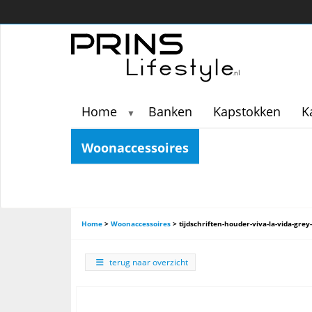
Home
Banken
Kapstokken
K
▼
Woonaccessoires
Home
>
Woonaccessoires
>
tijdschriften-houder-viva-la-vida-gre
terug naar overzicht