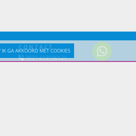
CONTACT
IK GA AKKOORD MET COOKIES
0031-619190121
Reageer via e-mail
Prins Lifestyle
Poortland 66 (Kantooradres)
1046BD Amsterdam