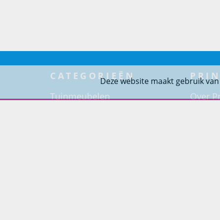
CATEGORIEËN
PRIN
Deze website maakt gebruik van
Tuinmeubelen
Over Pr
Tuindouches
Project
Tuinhaarden
Woning
Parasols
Barbecues
Potten
Buitendouches