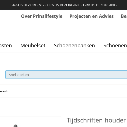
GRATIS BEZORGING - GRATIS BEZORGING - GRATIS BEZORGING
Over Prinslifestyle
Projecten en Advies
Be
asten
Meubelset
Schoenenbanken
Schoenen
y-wash
Tijdschriften houder