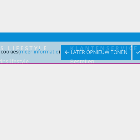
S LIFESTYLE
KLANTENSERVICE
 cookies(
meer informatie
)
LATER OPNIEUW TONEN
inslifestyle
Bestellen
inrichting
Betaling
inrichting
Verzending & bezorging
Retouren & service
Openingstijden