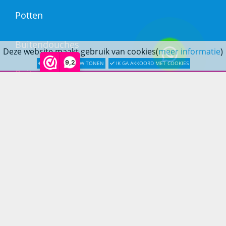
Potten
Buitendouches
Deze website maakt gebruik van cookies(
meer informatie
)
9,2
LATER OPNIEUW TONEN
IK GA AKKOORD MET COOKIES
Buitenkranen
Kantoormeubilair
Keukens
Woonmeubelen
Woonaccessoires