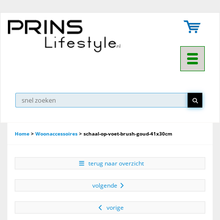
Toggle na
▼
Home
>
Woonaccessoires
>
schaal-op-voet-brush-goud-41x30cm
terug naar overzicht
volgende
vorige