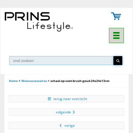
Toggle na
▼
Home
>
Woonaccessoires
>
schaal-op-voet-brush-goud-24x24x13cm
terug naar overzicht
volgende
vorige