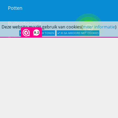
Potten
Buitendouches
Deze website maakt gebruik van cookies(
meer informatie
)
9,2
LATER OPNIEUW TONEN
IK GA AKKOORD MET COOKIES
Buitenkranen
Kantoormeubilair
Keukens
Woonmeubelen
Woonaccessoires