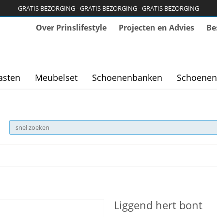
GRATIS BEZORGING - GRATIS BEZORGING - GRATIS BEZORGING
Over Prinslifestyle
Projecten en Advies
Be
asten
Meubelset
Schoenenbanken
Schoenen
Liggend hert bont