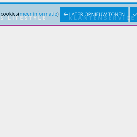
 cookies(
meer informatie
)
LATER OPNIEUW TONEN
S LIFESTYLE
KLANTENSERVICE
inslifestyle
Bestellen
inrichting
Betaling
inrichting
Verzending & bezorging
Retouren & service
Openingstijden