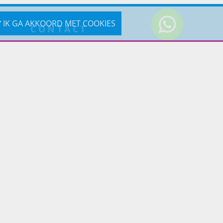
IK GA AKKOORD MET COOKIES
CONTACT
0031-619190121
Reageer via e-mail
Prins Lifestyle
Poortland 66 (Kantooradres)
1046BD Amsterdam