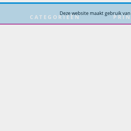
Deze website maakt gebruik van
CATEGORIEËN
PRIN
Tuinmeubelen
Over Pr
Tuindouches
Project
Tuinhaarden
Woning
Parasols
Barbecues
Potten
Buitendouches
Buitenkranen
Kantoormeubilair
Keukens