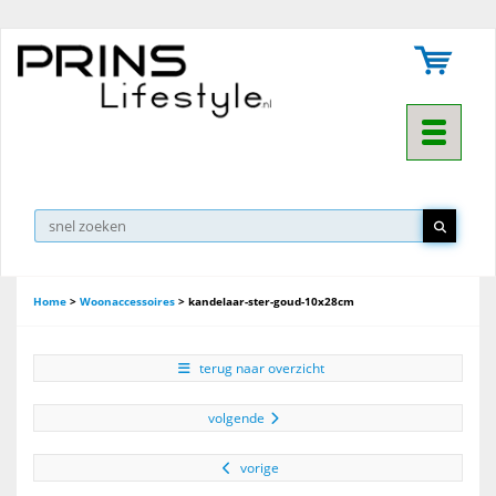
Toggle na
▼
Home
>
Woonaccessoires
>
kandelaar-ster-goud-10x28cm
terug naar overzicht
volgende
vorige