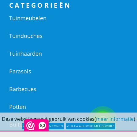
CATEGORIEËN
Tuinmeubelen
Tuindouches
Tuinhaarden
Parasols
Barbecues
Potten
Deze website maakt gebruik van cookies(
meer informatie
)
Buitendouches
9,2
LATER OPNIEUW TONEN
IK GA AKKOORD MET COOKIES