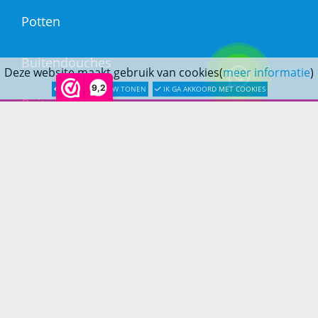
Potten
Buitendouches
Deze website maakt gebruik van cookies(
meer informatie
)
9,2
LATER OPNIEUW TONEN
IK GA AKKOORD MET COOKIES
Buitenkranen
Kantoormeubilair
Keukens
Woonmeubelen
Woonaccessoires