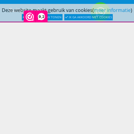
Buitendouches
Deze website maakt gebruik van cookies(
meer informatie
)
9,2
LATER OPNIEUW TONEN
IK GA AKKOORD MET COOKIES
Buitenkranen
Kantoormeubilair
Keukens
Woonmeubelen
Woonaccessoires
PRINS LIFESTYLE
Over Prinslifestyle