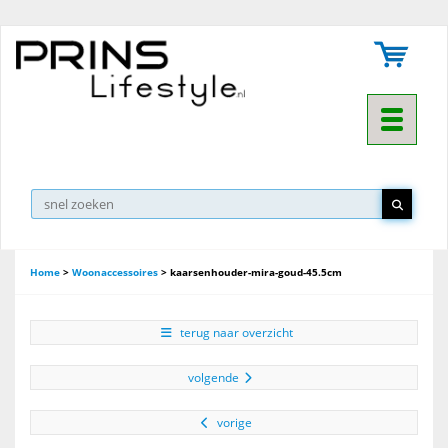
Toggle na
▼
Home
>
Woonaccessoires
>
kaarsenhouder-mira-goud-45.5cm
terug naar overzicht
volgende
vorige