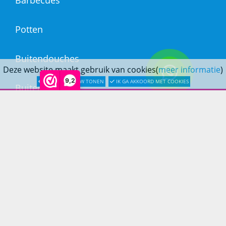
Barbecues
Potten
Buitendouches
Deze website maakt gebruik van cookies(
meer informatie
)
9,2
LATER OPNIEUW TONEN
IK GA AKKOORD MET COOKIES
Buitenkranen
Kantoormeubilair
Keukens
Woonmeubelen
Woonaccessoires