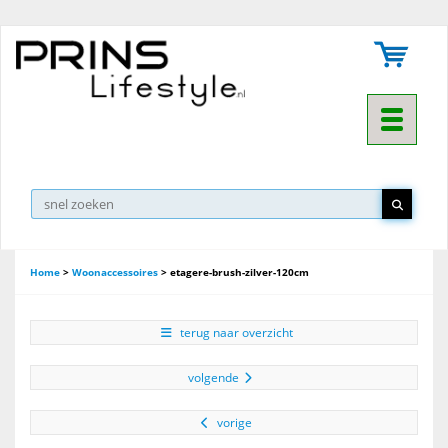
Toggle na
▼
Home
>
Woonaccessoires
>
etagere-brush-zilver-120cm
terug naar overzicht
volgende
vorige