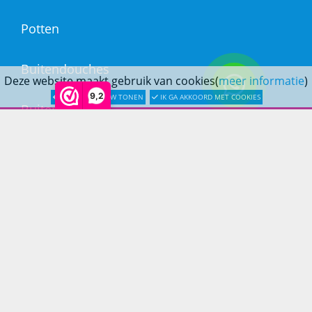
Potten
Buitendouches
Deze website maakt gebruik van cookies(
meer informatie
)
9,2
LATER OPNIEUW TONEN
IK GA AKKOORD MET COOKIES
Buitenkranen
Kantoormeubilair
Keukens
Woonmeubelen
Woonaccessoires