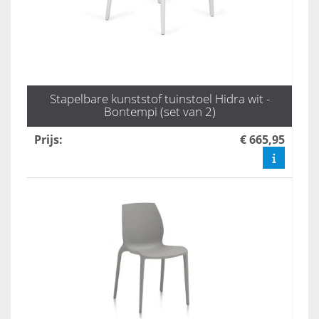
Stapelbare kunststof tuinstoel Hidra wit -
Bontempi (set van 2)
Prijs
:
€ 665,95