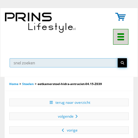
Toggle na
▼
Home
>
Stoelen
>
eetkamerstoel-hidra-antraciet-04.15-Z039
terug naar overzicht
volgende
vorige