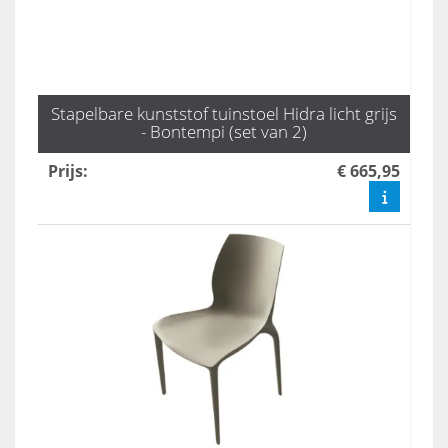
Stapelbare kunststof tuinstoel Hidra licht grijs
- Bontempi (set van 2)
Prijs
:
€ 665,95