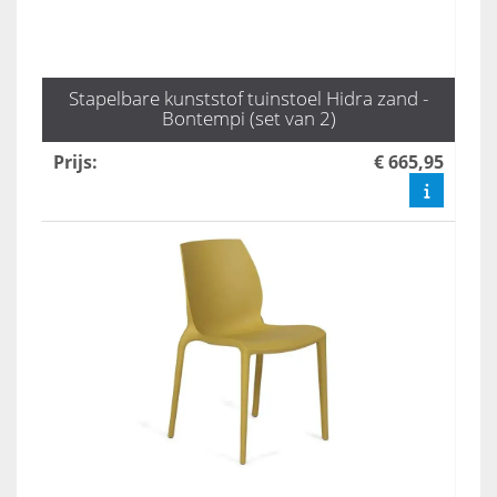
Stapelbare kunststof tuinstoel Hidra zand -
Bontempi (set van 2)
Prijs
:
€ 665,95