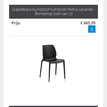
Stapelbare kunststof tuinstoel Hidra caramel -
Bontempi (set van 2)
Prijs
:
€ 665,95