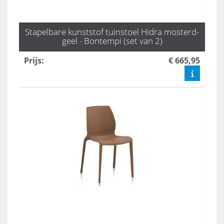
Stapelbare kunststof tuinstoel Hidra mosterd-
geel - Bontempi (set van 2)
Prijs
:
€ 665,95