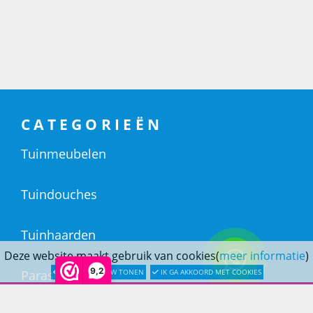
CATEGORIEËN
Tuinmeubelen
Tuindouches
Tuinhaarden
Deze website maakt gebruik van cookies(
meer informatie
)
9,2
Parasols
LATER OPNIEUW TONEN
IK GA AKKOORD MET COOKIES