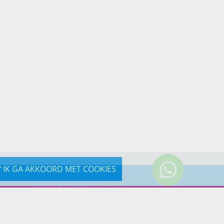
IK GA AKKOORD MET COOKIES
CONTACT
0031-619190121