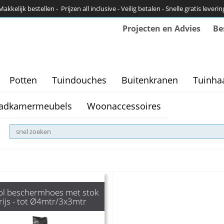
Makkelijk bestellen - Prijzen all inclusive - Veilig betalen - Snelle gratis leverin
Projecten en Advies
Be
Potten
Tuindouches
Buitenkranen
Tuinha
adkamermeubels
Woonaccessoires
ol beschermhoes met stok
rijs - tot Ø4mtr/3x3mtr