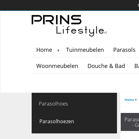
Home
Tuinmeubelen
Parasols
▼
Woonmeubelen
Douche & Bad
B
Home
>
Parasolhoes
Paras
Parasolhoezen
- G