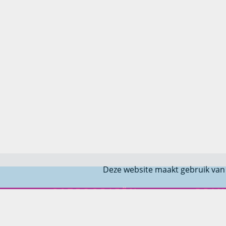
Deze website maakt gebruik van
CATEGORIEËN
PRIN
Tuinmeubelen
Over Pr