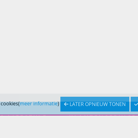
 cookies(
meer informatie
)
LATER OPNIEUW TONEN
S LIFESTYLE
KLANTENSERVICE
inslifestyle
Bestellen