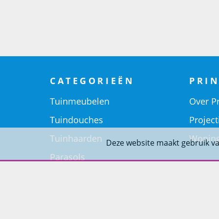
CATEGORIEËN
PRIN
Tuinmeubelen
Over Pr
Tuindouches
Project
Tuinhaarden
Woning
Deze website maakt gebruik va
Parasols
Barbecues
Potten
Buitendouches