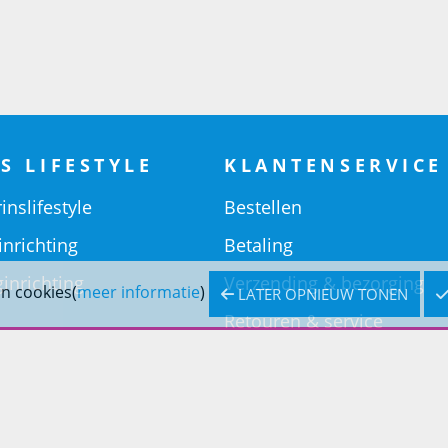
S LIFESTYLE
KLANTENSERVICE
inslifestyle
Bestellen
inrichting
Betaling
inrichting
Verzending & bezorging
n cookies(
meer informatie
)
LATER OPNIEUW TONEN
Retouren & service
Openingstijden