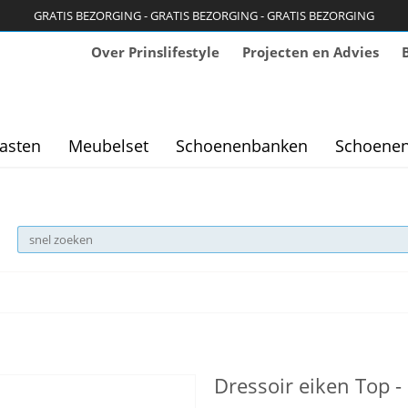
GRATIS BEZORGING - GRATIS BEZORGING - GRATIS BEZORGING
Over Prinslifestyle
Projecten en Advies
asten
Meubelset
Schoenenbanken
Schoenen
Dressoir eiken Top 