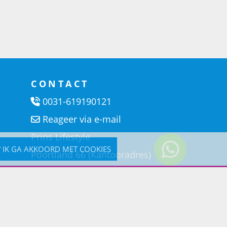
CONTACT
0031-619190121
Reageer via e-mail
Prins Lifestyle
IK GA AKKOORD MET COOKIES
Poortland 66 (Kantooradres)
1046BD Amsterdam