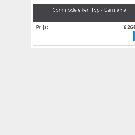
Commode eiken Top - Germania
Prijs
:
€ 26