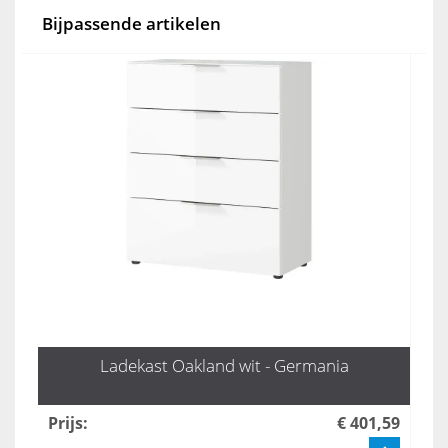
Bijpassende artikelen
Ladekast Oakland wit - Germania
Prijs
:
€ 401,59