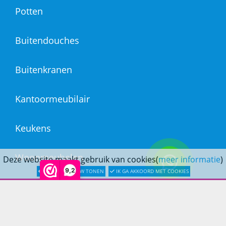
Potten
Buitendouches
Buitenkranen
Kantoormeubilair
Keukens
Woonmeubelen
Deze website maakt gebruik van cookies(
meer informatie
)
9,2
LATER OPNIEUW TONEN
IK GA AKKOORD MET COOKIES
Woonaccessoires
PRINS LIFESTYLE