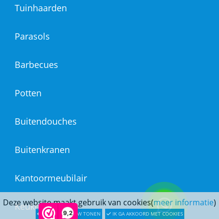
Tuinhaarden
Parasols
Barbecues
Potten
Buitendouches
Buitenkranen
Kantoormeubilair
Deze website maakt gebruik van cookies(
meer informatie
)
Keukens
9,2
LATER OPNIEUW TONEN
IK GA AKKOORD MET COOKIES