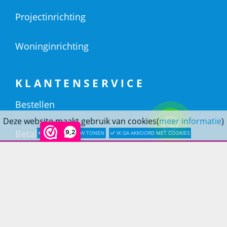
Projectinrichting
Woninginrichting
KLANTENSERVICE
Bestellen
Deze website maakt gebruik van cookies(
meer informatie
)
Betaling
9,2
LATER OPNIEUW TONEN
IK GA AKKOORD MET COOKIES
Verzending & bezorging
Retouren & service
Openingstijden