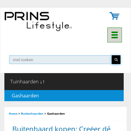
Toggle na
Tuinhaarden ↓↑
Gashaarden
Home
>
Buitenhaarden
>
Gashaarden
Buitenhaard kopen: Creëer dé