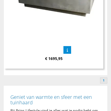
€
1695,95
1
Geniet van warmte en sfeer met een
tuinhaard
Bij Prins Lifestyle vind je alles wat je nodig hebt om