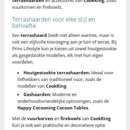
terrashaarden
en accessoires van
CookKing
, zoals
vuurkorven en firebowls.
Terrashaarden voor elke stijl en
behoefte
Een
terrashaard
biedt niet alleen warmte, maar is
ook een stijlvolle toevoeging aan je tuin of terras. Bij
Prins Lifestyle kun je kiezen uit zowel houtgestookte
als gasgestookte modellen, elk met hun eigen
voordelen.
Houtgestookte terrashaarden:
Ideaal voor
liefhebbers van traditioneel vuur, zoals de
modellen van
CookKing
.
Gashaarden:
Moderne en
onderhoudsvriendelijke oplossingen, zoals de
Happy Cocooning Cocoon Tables
.
Met de
vuurkorven
en
firebowls
van
CookKing
kun je ook een praktische en decoratieve optie