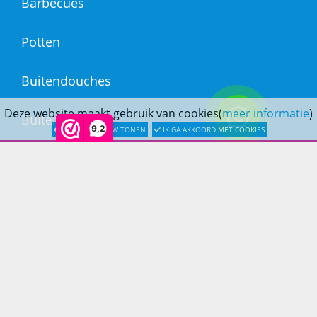
Barbecues
Potten
Buitendouches
Deze website maakt gebruik van cookies(
meer informatie
)
Buitenkranen
9,2
LATER OPNIEUW TONEN
IK GA AKKOORD MET COOKIES
Kantoormeubilair
Keukens
Woonmeubelen
Woonaccessoires