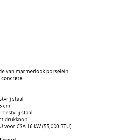
jde van marmerlook porselein
d concrete
vrij staal
5 cm
oestvrij staal
et drukknop
 voor CSA 16 kW (55,000 BTU)