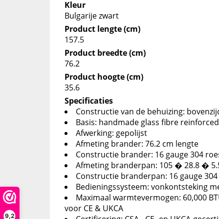
Kleur
Bulgarije zwart
Product lengte (cm)
157.5
Product breedte (cm)
76.2
Product hoogte (cm)
35.6
Specificaties
Constructie van de behuizing: bovenzi
Basis: handmade glass fibre reinforce
Afwerking: gepolijst
Afmeting brander: 76.2 cm lengte
Constructie brander: 16 gauge 304 roest
Afmeting branderpan: 105 � 28.8 � 5.
Constructie branderpan: 16 gauge 304 r
Bedieningssysteem: vonkontsteking m
Maximaal warmtevermogen: 60,000 BTU
voor CE & UKCA
9,2