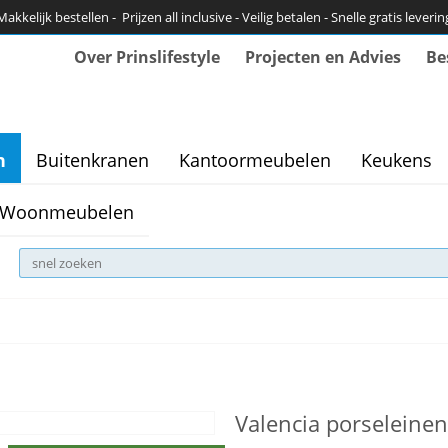
Makkelijk bestellen - Prijzen all inclusive - Veilig betalen - Snelle gratis leverin
Over Prinslifestyle
Projecten en Advies
Be
n
Buitenkranen
Kantoormeubelen
Keukens
Woonmeubelen
Valencia porseleinen