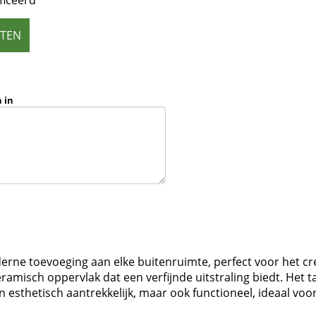
ficeerd
ETEN
 in
derne toevoeging aan elke buitenruimte, perfect voor het c
amisch oppervlak dat een verfijnde uitstraling biedt. Het t
een esthetisch aantrekkelijk, maar ook functioneel, ideaal vo