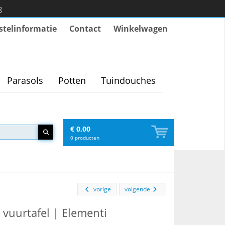
g
stelinformatie
Contact
Winkelwagen
Parasols
Potten
Tuindouches
€ 0,00
0
producten
vorige
volgende
 vuurtafel | Elementi