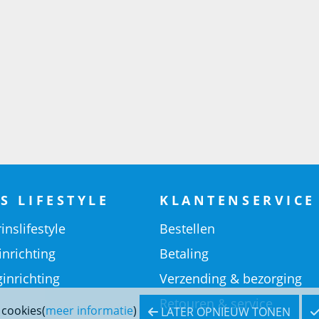
S LIFESTYLE
KLANTENSERVICE
inslifestyle
Bestellen
inrichting
Betaling
inrichting
Verzending & bezorging
Retouren & service
 cookies(
meer informatie
)
LATER OPNIEUW TONEN