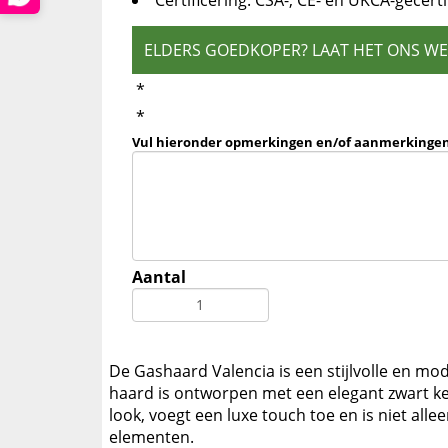
Certificering: CSA-, CE- en UKCA-gecerti
ELDERS GOEDKOPER? LAAT HET ONS W
*
*
Vul hieronder opmerkingen en/of aanmerkingen
Aantal
De Gashaard Valencia is een stijlvolle en mo
haard is ontworpen met een elegant zwart ker
look, voegt een luxe touch toe en is niet all
elementen.