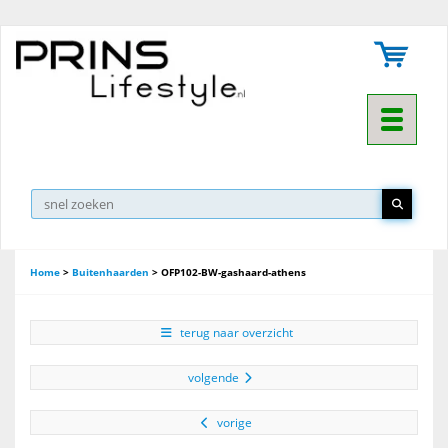
Toggle na
Home
>
Buitenhaarden
>
OFP102-BW-gashaard-athens
terug naar overzicht
volgende
vorige