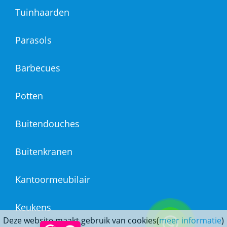
Tuinhaarden
Parasols
Barbecues
Potten
Buitendouches
Buitenkranen
Kantoormeubilair
Keukens
Deze website maakt gebruik van cookies(
meer informatie
)