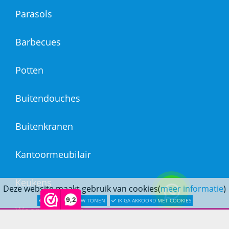
Parasols
Barbecues
Potten
Buitendouches
Buitenkranen
Kantoormeubilair
Keukens
Deze website maakt gebruik van cookies(
meer informatie
)
9,2
LATER OPNIEUW TONEN
IK GA AKKOORD MET COOKIES
Woonmeubelen