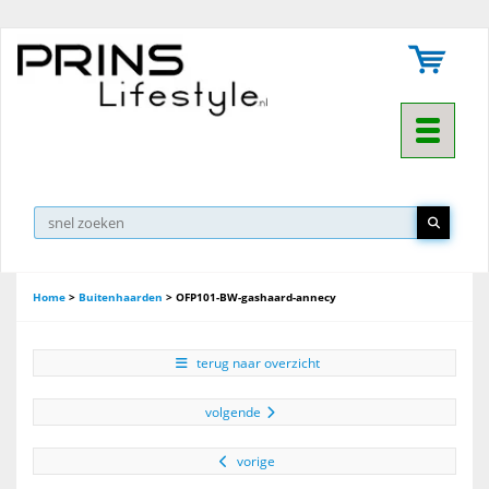
Toggle na
Home
>
Buitenhaarden
>
OFP101-BW-gashaard-annecy
terug naar overzicht
volgende
vorige