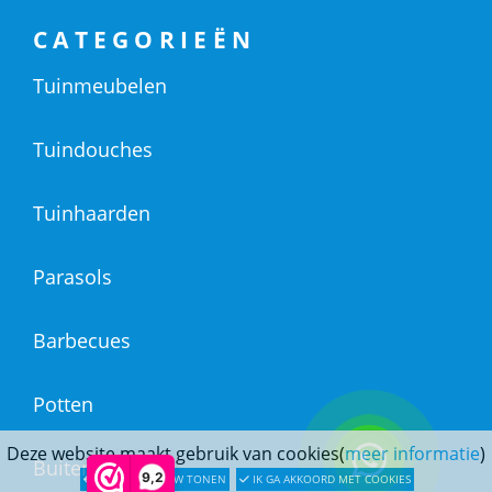
CATEGORIEËN
Tuinmeubelen
Tuindouches
Tuinhaarden
Parasols
Barbecues
Potten
Deze website maakt gebruik van cookies(
meer informatie
)
Buitendouches
9,2
LATER OPNIEUW TONEN
IK GA AKKOORD MET COOKIES