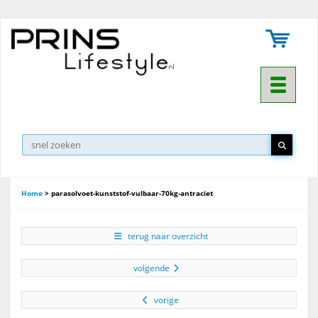
Toggle na
▼
Home
>
parasolvoet-kunststof-vulbaar-70kg-antraciet
terug naar overzicht
volgende
vorige