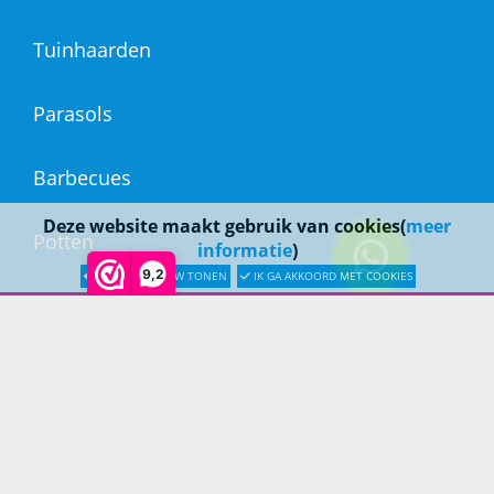
Tuinhaarden
Parasols
Barbecues
Deze website maakt gebruik van cookies(
meer
Potten
informatie
)
9,2
LATER OPNIEUW TONEN
IK GA AKKOORD MET COOKIES
Buitendouches
Buitenkranen
Kantoormeubilair