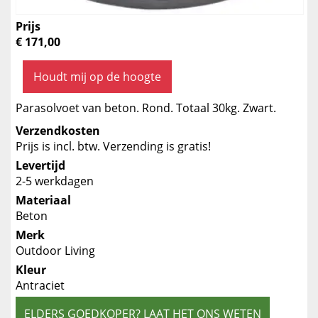
Prijs
€ 171,00
Houdt mij op de hoogte
Parasolvoet van beton. Rond. Totaal 30kg. Zwart.
Verzendkosten
Prijs is incl. btw. Verzending is gratis!
Levertijd
2-5 werkdagen
Materiaal
Beton
Merk
Outdoor Living
Kleur
Antraciet
ELDERS GOEDKOPER? LAAT HET ONS WETEN