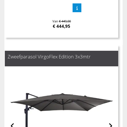
Van
€ 449,00
€
444,95
Zweefparasol VirgoFlex Edition 3x3mtr