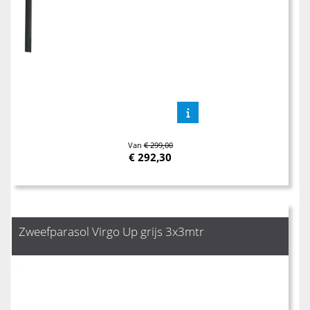
Van
€ 299,00
€
292,30
Zweefparasol Virgo Up grijs 3x3mtr