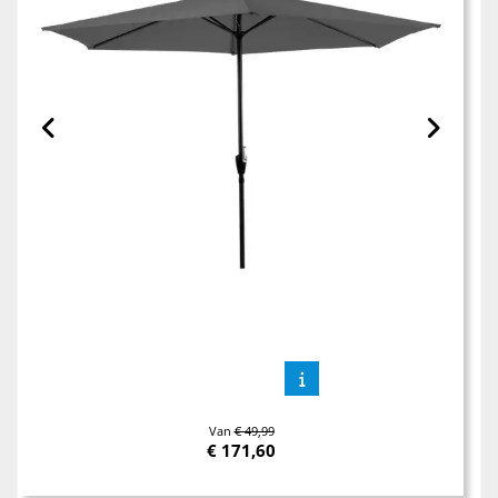
Van
€ 49,99
€
171,60