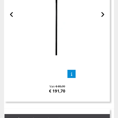
Van
€ 89,99
€
191,70