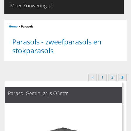
Meer Zonwering ↓↑
Home
>
Parasols
Parasols - zweefparasols en
stokparasols
<
1
2
3
Parasol Gemini grijs O3mtr