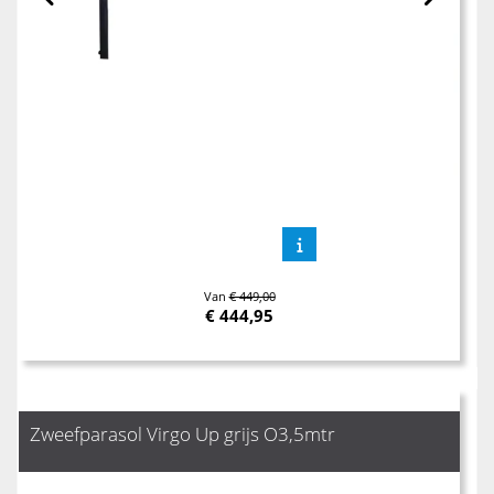
Van
€ 449,00
€
444,95
Zweefparasol Virgo Up grijs O3,5mtr