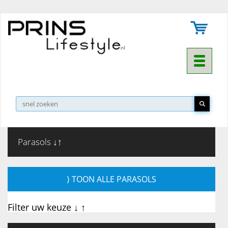
Toggle na
Parasols ↓↑
⟩ TOON ALLE PARASOLS
Filter uw keuze ↓ ↑