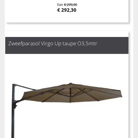
Van
€ 299,00
€
292,30
Zweefparasol Virgo Up taupe O3,5mtr