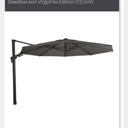
Zweefparasol VirgoFlex Edition O3,5mtr