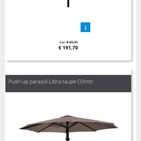
Van
€ 89,99
€
191,70
Push-up parasol Libra taupe O3mtr