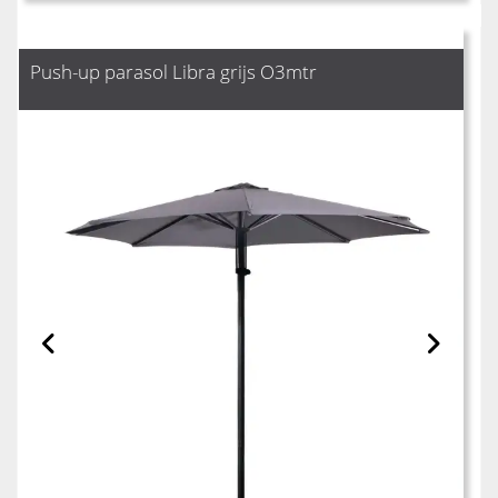
Push-up parasol Libra grijs O3mtr