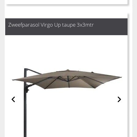
Zweefparasol Virgo Up taupe 3x3mtr