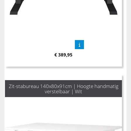
€
389,95
Zit-stabureau 140x80x91cm | Hoogte handmatig
verstelbaar | Wit