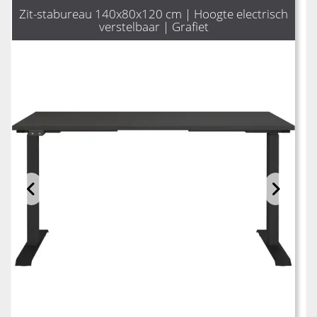
Zit-stabureau 140x80x120 cm | Hoogte electrisch
verstelbaar | Grafiet