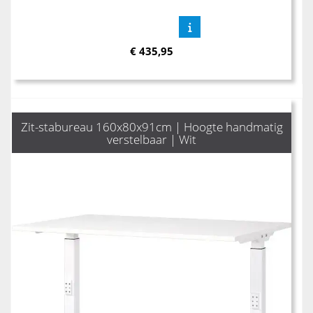
€
435,95
Zit-stabureau 160x80x91cm | Hoogte handmatig
verstelbaar | Wit