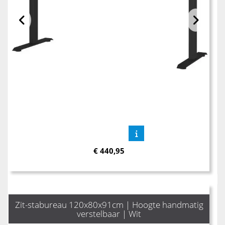
€
440,95
Zit-stabureau 120x80x91cm | Hoogte handmatig
verstelbaar | Wit