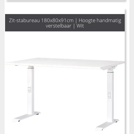
Zit-stabureau 180x80x91cm | Hoogte handmatig
verstelbaar | Wit