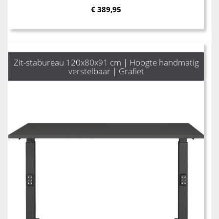
€
389,95
Zit-stabureau 120x80x91 cm | Hoogte handmatig
verstelbaar | Grafiet