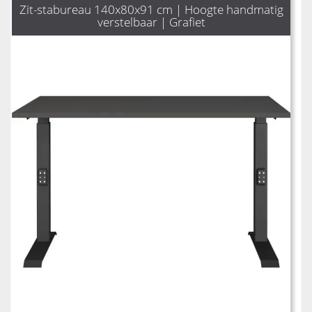
Zit-stabureau 140x80x91 cm | Hoogte handmatig
verstelbaar | Grafiet