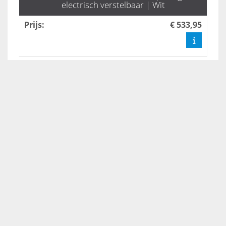
electrisch verstelbaar | Wit
Prijs
:
€ 533,95