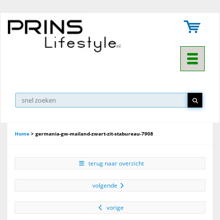
Toggle na
Home
>
germania-gw-mailand-zwart-zit-stabureau-7908
terug naar overzicht
volgende
vorige