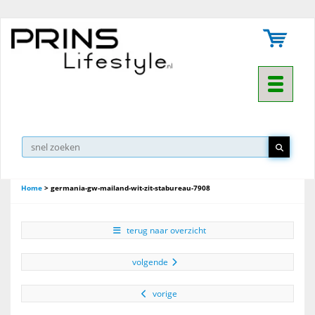
Toggle na
Home
>
germania-gw-mailand-wit-zit-stabureau-7908
terug naar overzicht
volgende
vorige