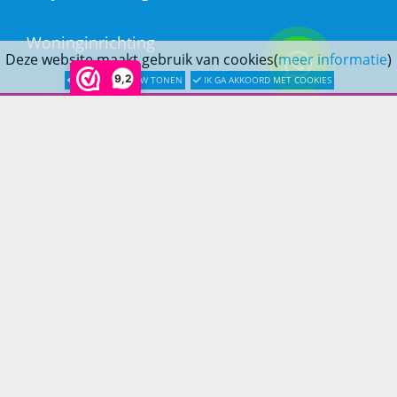
Woninginrichting
Deze website maakt gebruik van cookies(
meer informatie
)
9,2
LATER OPNIEUW TONEN
IK GA AKKOORD MET COOKIES
KLANTENSERVICE
Bestellen
Betaling
Verzending & bezorging
Retouren & service
Openingstijden