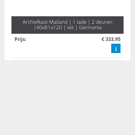
Archiefkast Mailand | 1 lade | 2 deuren
|40x81x120 | wit | Germania
Prijs
:
€ 333,95