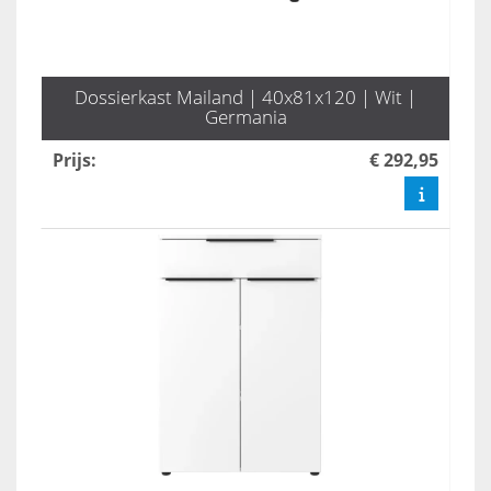
Dossierkast Mailand | 40x81x120 | Wit |
Germania
Prijs
:
€ 292,95