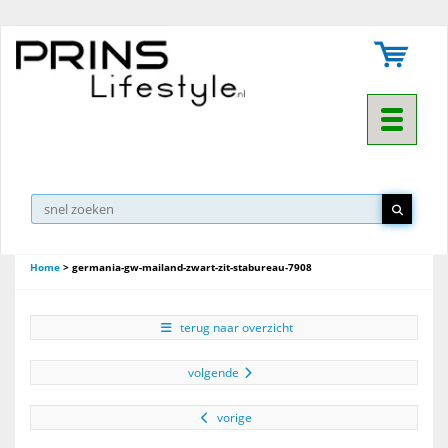
Toggle na
Home
>
germania-gw-mailand-zwart-zit-stabureau-7908
terug naar overzicht
volgende
vorige