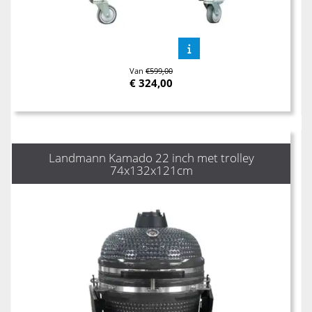
Van
€599,00
€
324,00
Landmann Kamado 22 inch met trolley
74x132x121cm