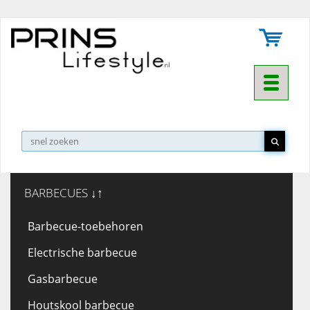
Toggle na
BARBECUES ↓↑
Barbecue-toebehoren
Electrische barbecue
Gasbarbecue
Houtskool barbecue