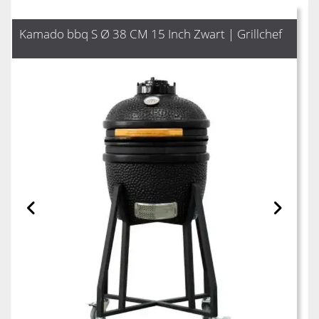
Kamado bbq S Ø 38 CM 15 Inch Zwart | Grillchef