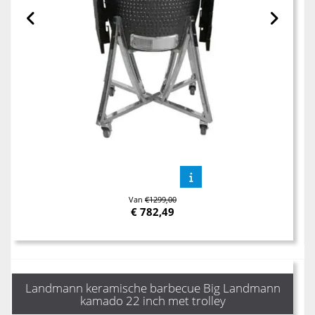
Van
€1299,00
€
782,49
Landmann keramische barbecue Big Landmann
kamado 22 inch met trolley