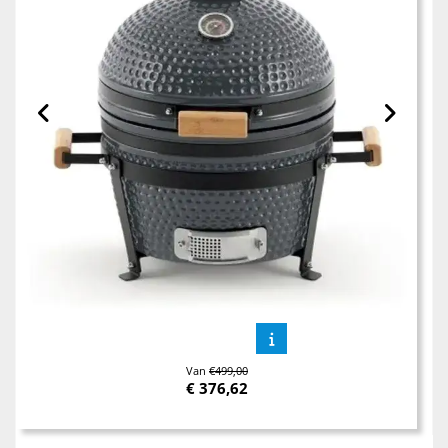
Van
€499,00
€
376,62