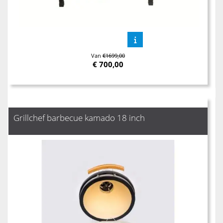
Van
€1699,00
€
700,00
Grillchef barbecue kamado 18 inch