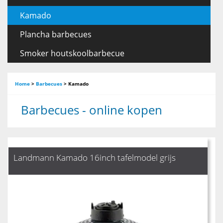
Kamado
Plancha barbecues
Smoker houtskoolbarbecue
Home
>
Barbecues
>
Kamado
Barbecues - online kopen
Landmann Kamado 16inch tafelmodel grijs