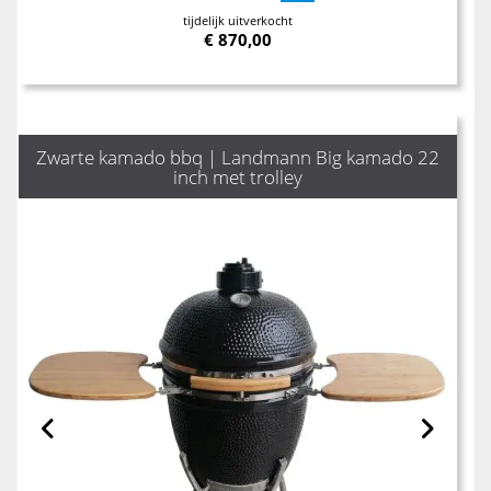
tijdelijk uitverkocht
€
870,00
Zwarte kamado bbq | Landmann Big kamado 22
inch met trolley