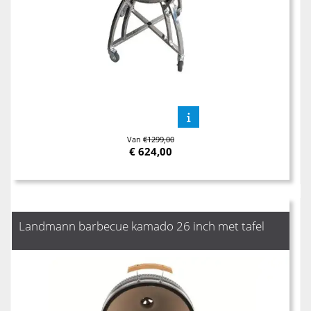
Van
€1299,00
€
624,00
Landmann barbecue kamado 26 inch met tafel