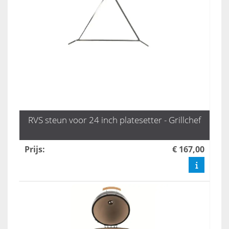
RVS steun voor 24 inch platesetter - Grillchef
Prijs
:
€ 167,00