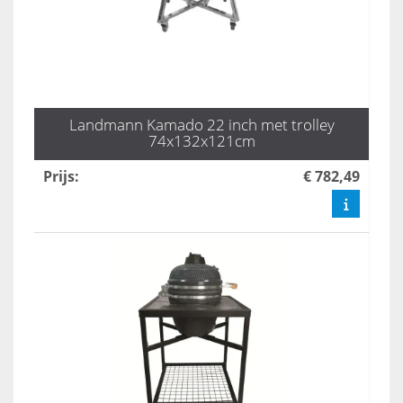
Landmann Kamado 22 inch met trolley
74x132x121cm
Prijs
:
€ 782,49