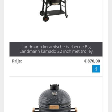
Landmann keramische barbecue Big
Landmann kamado 22 inch met trolley
Prijs
:
€ 870,00