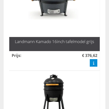
Landmann Kamado 16inch tafelmodel grijs
Prijs
:
€ 376,62