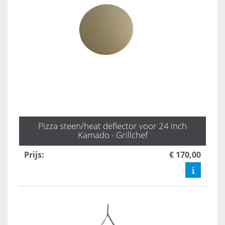
Pizza steen/heat deflector voor 24 inch
Kamado - Grillchef
Prijs
:
€ 170,00