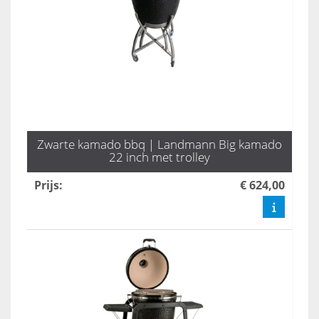
Zwarte kamado bbq | Landmann Big kamado
22 inch met trolley
Prijs
:
€ 624,00