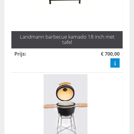
Landmann barbecue kamado 18 inch met
tafel
Prijs
:
€ 700,00