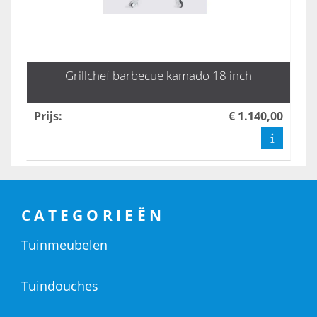
Grillchef barbecue kamado 18 inch
Prijs
:
€ 1.140,00
CATEGORIEËN
Tuinmeubelen
Tuindouches