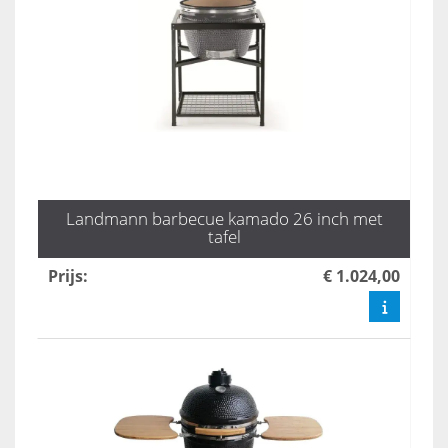
Landmann barbecue kamado 26 inch met
tafel
Prijs
:
€ 1.024,00