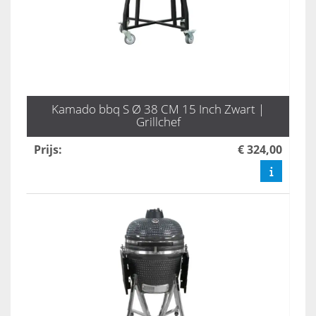
Kamado bbq S Ø 38 CM 15 Inch Zwart |
Grillchef
Prijs
:
€ 324,00