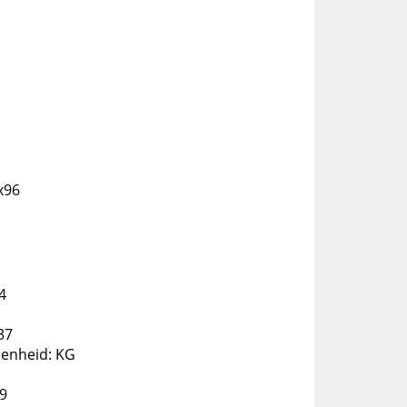
x96
4
37
eenheid: KG
59