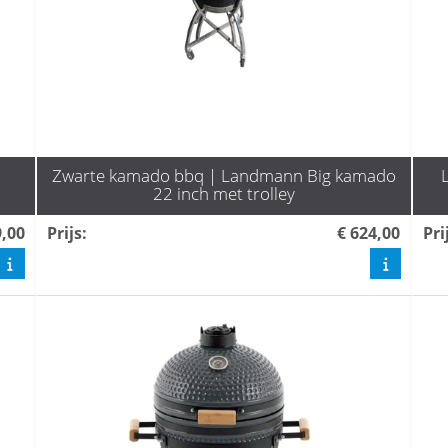
Zwarte kamado bbq | Landmann Big kamado
22 inch met trolley
9,00
Prijs
:
€ 624,00
Pri