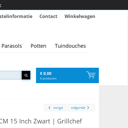
g
stelinformatie
Contact
Winkelwagen
Parasols
Potten
Tuindouches
€ 0,00
0
producten
vorige
volgende
M 15 Inch Zwart | Grillchef