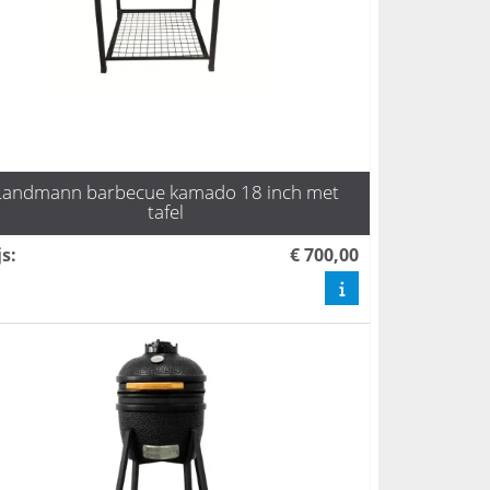
Landmann barbecue kamado 18 inch met
tafel
js
:
€ 700,00