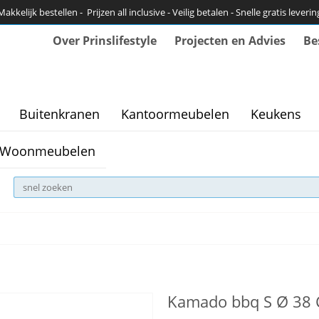
Makkelijk bestellen - Prijzen all inclusive - Veilig betalen - Snelle gratis leverin
Over Prinslifestyle
Projecten en Advies
Be
Buitenkranen
Kantoormeubelen
Keukens
Woonmeubelen
Kamado bbq S Ø 38 C