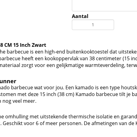
Aantal
8 CM 15 Inch Zwart
he barbecue is een high-end buitenkooktoestel dat uitstekend
barbecue heeft een kookoppervlak van 38 centimeter (15 inc
ateriaal zorgt voor een gelijkmatige warmteverdeling, terw
kunner
mado barbecue wat voor jou. Een kamado is een type houtsk
s stomen met deze 15 inch (38 cm) Kamado barbecue tilt je 
n nog veel meer.
sche omhulling met uitstekende thermische isolatie en gara
er. Geschikt voor 6 of meer personen. De afmetingen van d