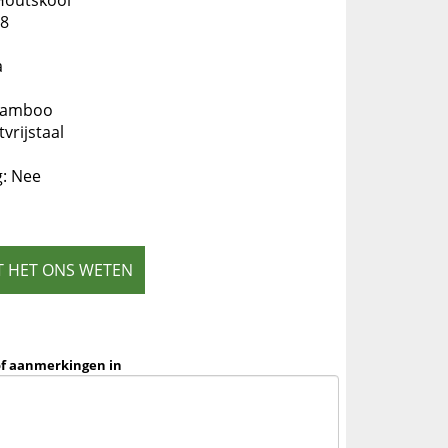
Houtskool
38
a
 Bamboo
vrijstaal
g: Nee
T HET ONS WETEN
of aanmerkingen in