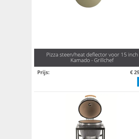
Pizza steen/heat deflector voor 15 inch
Kamado - Grillchef
Prijs
:
€ 2