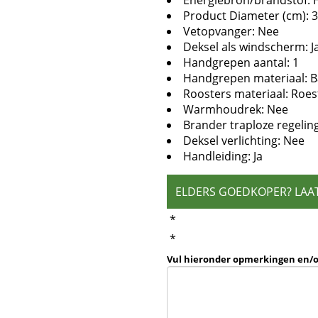
Energiebron/brandstof: 
Product Diameter (cm): 
Vetopvanger: Nee
Deksel als windscherm: J
Handgrepen aantal: 1
Handgrepen materiaal:
Roosters materiaal: Roest
Warmhoudrek: Nee
Brander traploze regelin
Deksel verlichting: Nee
Handleiding: Ja
ELDERS GOEDKOPER? LAA
*
*
Vul hieronder opmerkingen en/