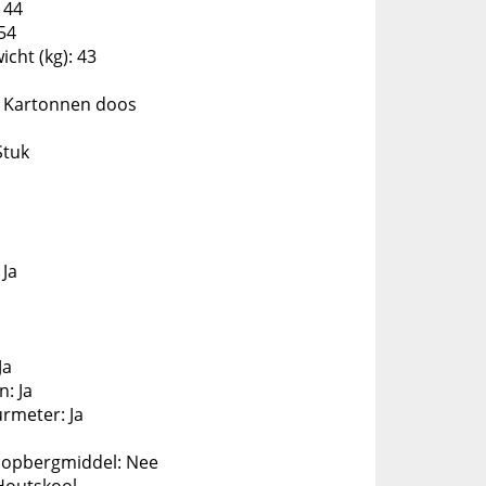
 44
54
cht (kg): 43
: Kartonnen doos
Stuk
 Ja
Ja
: Ja
rmeter: Ja
t opbergmiddel: Nee