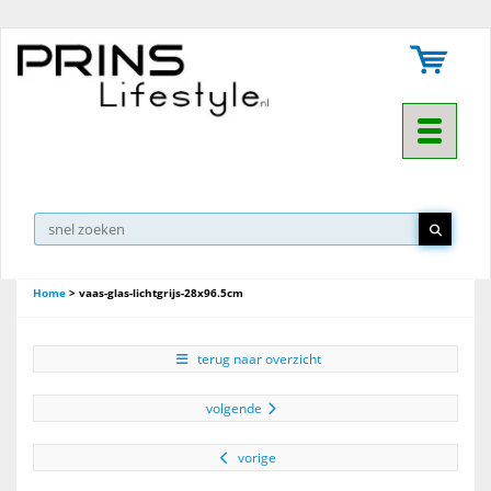
Toggle na
Home
>
vaas-glas-lichtgrijs-28x96.5cm
terug naar overzicht
volgende
vorige