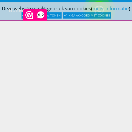
Deze website maakt gebruik van cookies(
meer informatie
)
Buitendouches
9,2
LATER OPNIEUW TONEN
IK GA AKKOORD MET COOKIES
Buitenkranen
Kantoormeubilair
Keukens
Woonmeubelen
Woonaccessoires
PRINS LIFESTYLE
Over Prinslifestyle