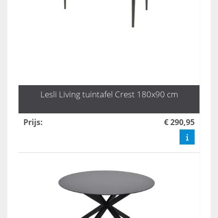
Lesli Living tuintafel Crest 180x90 cm
Prijs
:
€ 290,95