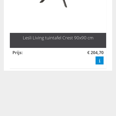
Lesli Living tuintafel Crest 90x90 cm
Prijs
:
€ 204,70