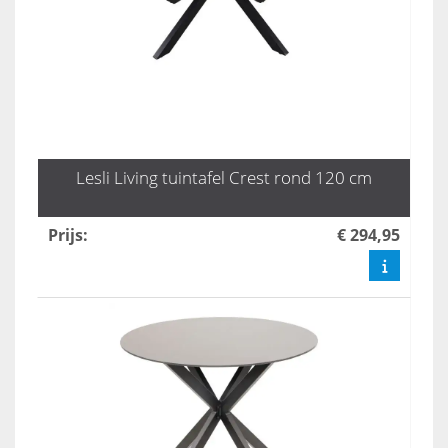
Lesli Living tuintafel Crest rond 120 cm
Prijs
:
€ 294,95