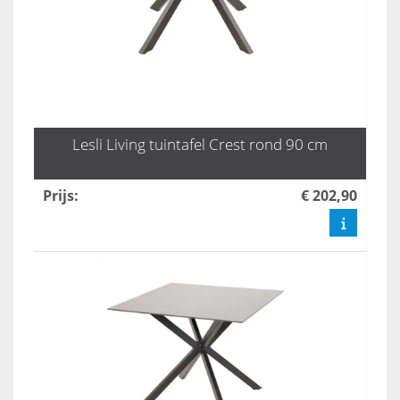
Lesli Living tuintafel Crest rond 90 cm
Prijs
:
€ 202,90