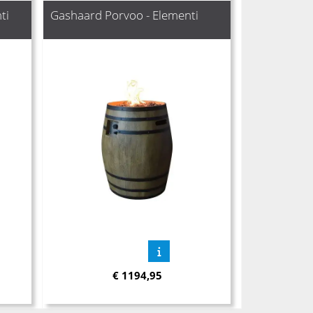
ti
Gashaard Porvoo - Elementi
€
1194,95