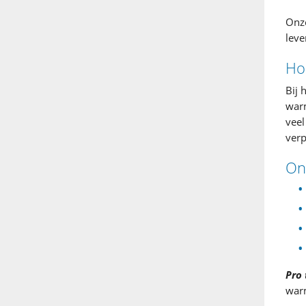
Onze
leve
Ho
Bij 
warm
veel
verp
On
Pro 
warm