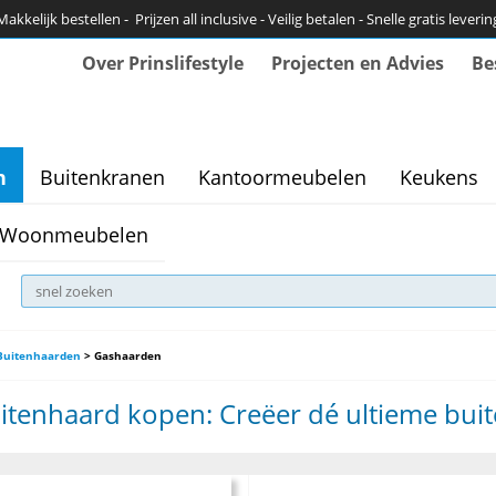
Makkelijk bestellen - Prijzen all inclusive - Veilig betalen - Snelle gratis leverin
Over Prinslifestyle
Projecten en Advies
Be
n
Buitenkranen
Kantoormeubelen
Keukens
Woonmeubelen
Buitenhaarden
>
Gashaarden
itenhaard kopen: Creëer dé ultieme bui