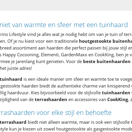
niet van warmte en sfeer met een tuinhaard
Prins Lifestyle vind je alles wat je nodig hebt om van je tuin of te
n. Of je nu kiest voor een traditionele
houtgestookte buitenh
breed assortiment aan haarden die perfect passen bij jouw stij
s Happy Cocooning, Elementi, GardenMaxx en CookKing, ben je v
mee je jarenlang kunt genieten. Voor de
beste buitenhaarden
het juiste adres!
tuinhaard
is een ideale manier om sfeer en warmte toe te voege
tgestookte haarden biedt de authentieke charme van knisperen
llig haardvuur. Kies bijvoorbeeld voor de stijlvolle
tuinhaarden
zijdigheid van de
terrashaarden
en accessoires van
CookKing
, 
rashaarden voor elke stijl en behoefte
terrashaard
biedt niet alleen warmte, maar is ook een stijlvolle t
style kun je kiezen uit zowel houtgestookte als gasgestookte mod