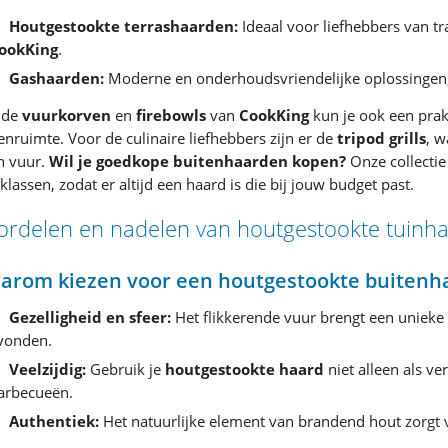
Houtgestookte terrashaarden:
Ideaal voor liefhebbers van tr
ookKing
.
Gashaarden:
Moderne en onderhoudsvriendelijke oplossingen,
 de
vuurkorven
en
firebowls
van
CookKing
kun je ook een prak
enruimte. Voor de culinaire liefhebbers zijn er de
tripod grills
, 
n vuur.
Wil je goedkope buitenhaarden kopen?
Onze collectie
sklassen, zodat er altijd een haard is die bij jouw budget past.
ordelen en nadelen van houtgestookte tuinh
arom kiezen voor een houtgestookte buitenh
Gezelligheid en sfeer:
Het flikkerende vuur brengt een unieke
vonden.
Veelzijdig:
Gebruik je
houtgestookte haard
niet alleen als v
arbecueën.
Authentiek:
Het natuurlijke element van brandend hout zorgt v