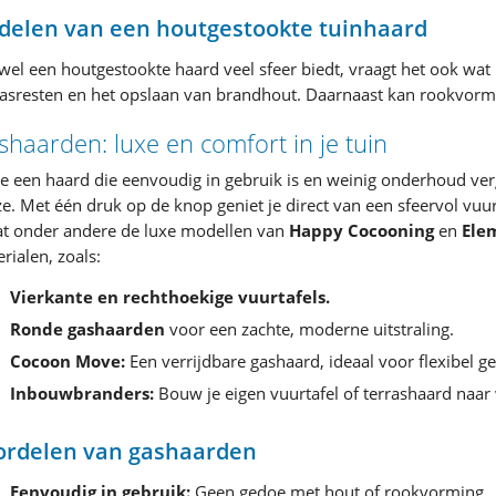
delen van een houtgestookte tuinhaard
el een houtgestookte haard veel sfeer biedt, vraagt het ook w
asresten en het opslaan van brandhout. Daarnaast kan rookvormin
haarden: luxe en comfort in je tuin
je een haard die eenvoudig in gebruik is en weinig onderhoud ver
e. Met één druk op de knop geniet je direct van een sfeervol vuur
t onder andere de luxe modellen van
Happy Cocooning
en
Ele
rialen, zoals:
Vierkante en rechthoekige vuurtafels.
Ronde gashaarden
voor een zachte, moderne uitstraling.
Cocoon Move:
Een verrijdbare gashaard, ideaal voor flexibel ge
Inbouwbranders:
Bouw je eigen vuurtafel of terrashaard naar
ordelen van gashaarden
Eenvoudig in gebruik:
Geen gedoe met hout of rookvorming.