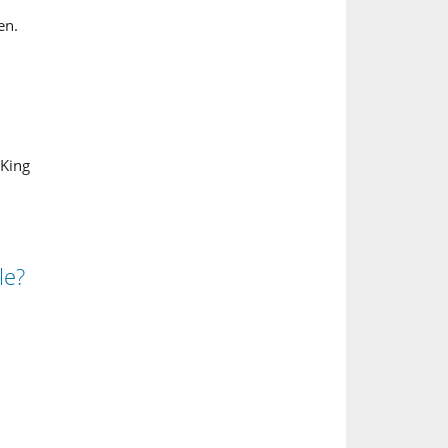
en.
King
le?