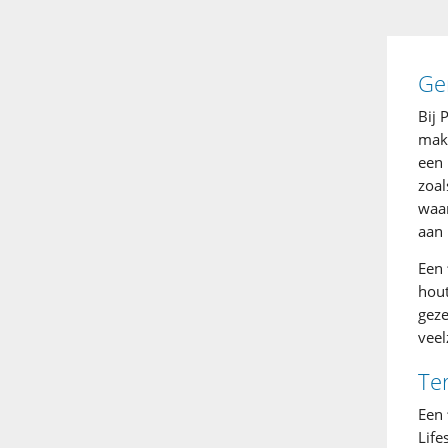
Ge
Bij 
make
een 
zoal
waar
aan 
Een
hou
geze
veel
Ter
Een
Life