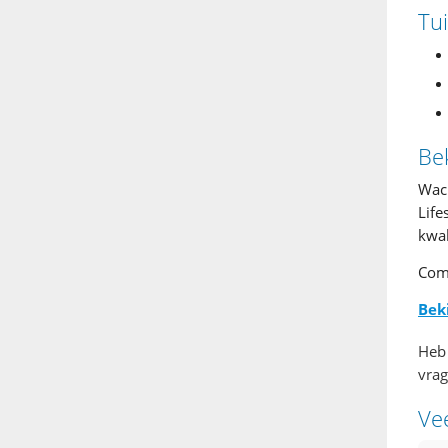
Tu
Be
Wach
Life
kwali
Com
Bek
Heb 
vrag
Ve