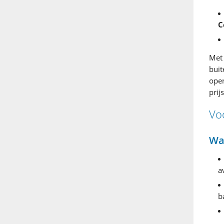
C
Met
buit
ope
prij
Vo
Wa
a
b