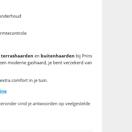
 onderhoud
armtecontrole
,
terrashaarden
en
buitenhaarden
bij Prins
f een moderne gashaard, je bent verzekerd van
extra comfort in je tuin.
ine
ieronder vind je antwoorden op veelgestelde