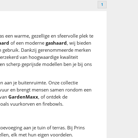
1
rras een warme, gezellige en sfeervolle plek te
aard
of een moderne
gashaard
, wij bieden
l en gebruik. Dankzij gerenommeerde merken
erzekerd van hoogwaardige kwaliteit
en scherp geprijsde modellen ben je bij ons
n aan je buitenruimte. Onze collectie
d vuur en brengt mensen samen rondom een
van
GardenMaxx
, of ontdek de
zoals vuurkorven en firebowls.
oevoeging aan je tuin of terras. Bij Prins
ellen, elk met hun eigen voordelen.