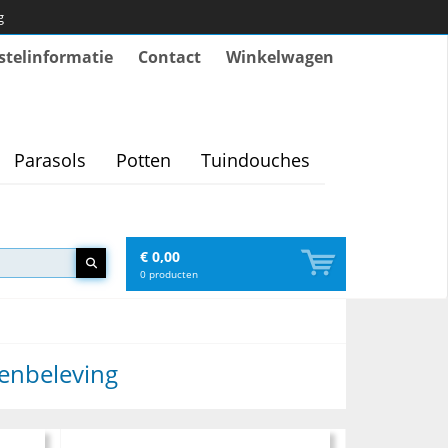
g
stelinformatie
Contact
Winkelwagen
Parasols
Potten
Tuindouches
€ 0,00
0
producten
tenbeleving