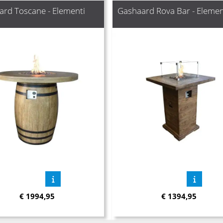
rd Toscane - Elementi
Gashaard Rova Bar - Elemen
€
1994,95
€
1394,95