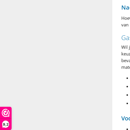
Na
Hoew
van 
Gas
Wil 
keuz
beva
mate
Vo
9,2