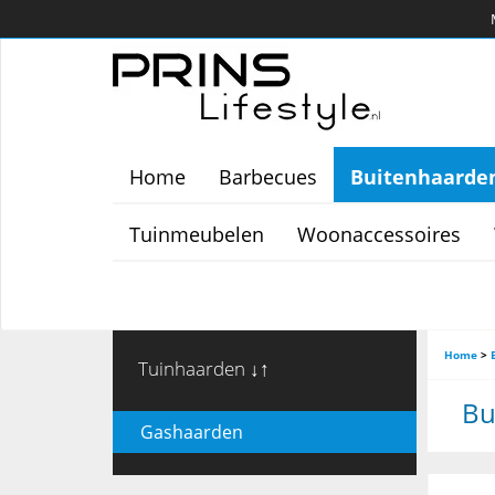
Home
Barbecues
Buitenhaarde
Tuinmeubelen
Woonaccessoires
Home
>
Tuinhaarden ↓↑
Bu
Gashaarden