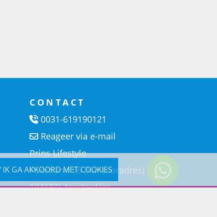
CONTACT
0031-619190121
Reageer via e-mail
Prins Lifestyle
Poortland 66 (Kantooradres)
IK GA AKKOORD MET COOKIES
1046BD Amsterdam