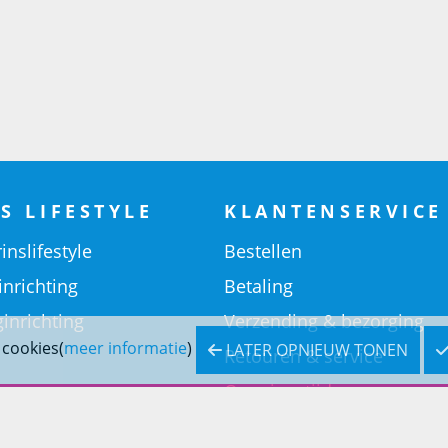
S LIFESTYLE
KLANTENSERVICE
inslifestyle
Bestellen
inrichting
Betaling
inrichting
Verzending & bezorging
 cookies(
meer informatie
)
LATER OPNIEUW TONEN
Retouren & service
Openingstijden