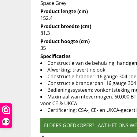
Space Grey
Product lengte (cm)
152.4
Product breedte (cm)
81.3
Product hoogte (cm)
35
Specificaties
Constructie van de behuizing: handgem
Afwerking: travertinelook
Constructie brander: 16 gauge 304 roest
Constructie branderpan: 16 gauge 304 r
Bedieningssysteem: vonkontsteking m
Maximaal warmtevermogen: 60,000 BTU
voor CE & UKCA
Certificering: CSA-, CE- en UKCA-gecerti
9,2
ELDERS GOEDKOPER? LAAT HET ONS W