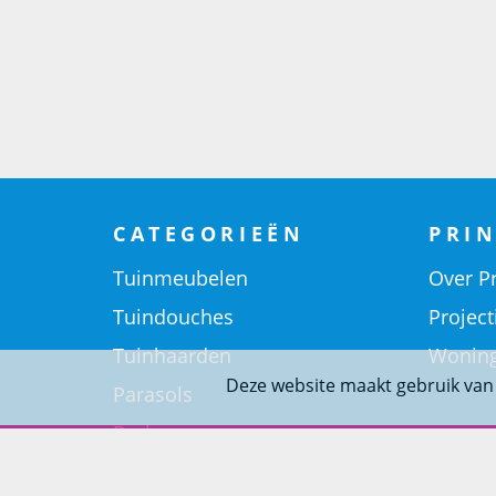
CATEGORIEËN
PRIN
Tuinmeubelen
Over Pr
Tuindouches
Project
Tuinhaarden
Woning
Deze website maakt gebruik van
Parasols
Barbecues
Potten