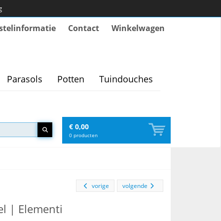
g
stelinformatie
Contact
Winkelwagen
Parasols
Potten
Tuindouches
€ 0,00
0
producten
vorige
volgende
l | Elementi