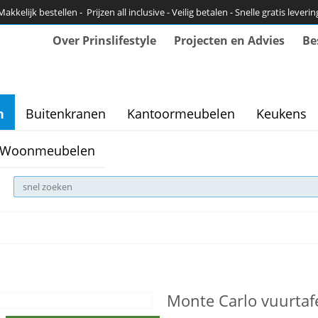
Makkelijk bestellen - Prijzen all inclusive - Veilig betalen - Snelle gratis leverin
Over Prinslifestyle
Projecten en Advies
Be
n
Buitenkranen
Kantoormeubelen
Keukens
Woonmeubelen
Monte Carlo vuurtafe