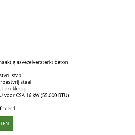
aakt glasvezelversterkt beton
vrij staal
oestvrij staal
et drukknop
 voor CSA 16 kW (55,000 BTU)
ficeerd
ETEN