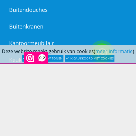
Buitendouches
Buitenkranen
Kantoormeubilair
Deze website maakt gebruik van cookies(
meer informatie
)
9,2
Keukens
LATER OPNIEUW TONEN
IK GA AKKOORD MET COOKIES
Woonmeubelen
Woonaccessoires
PRINS LIFESTYLE
Over Prinslifestyle