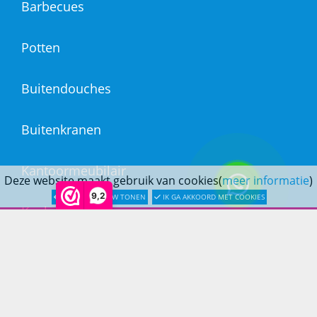
Barbecues
Potten
Buitendouches
Buitenkranen
Kantoormeubilair
Deze website maakt gebruik van cookies(
meer informatie
)
9,2
LATER OPNIEUW TONEN
IK GA AKKOORD MET COOKIES
Keukens
Woonmeubelen
Woonaccessoires