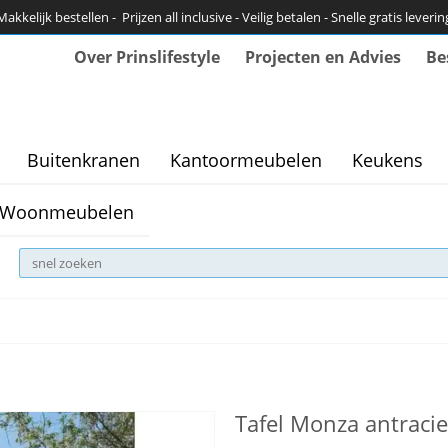
Makkelijk bestellen - Prijzen all inclusive - Veilig betalen - Snelle gratis leverin
Over Prinslifestyle
Projecten en Advies
Be
Buitenkranen
Kantoormeubelen
Keukens
Woonmeubelen
Tafel Monza antraci