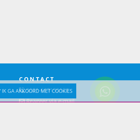
CONTACT
0031-619190121
IK GA AKKOORD MET COOKIES
Reageer via e-mail
Prins Lifestyle
Poortland 66 (Kantooradres)
1046BD Amsterdam