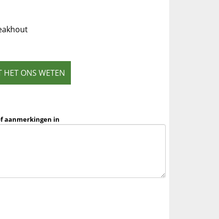
teakhout
T HET ONS WETEN
of aanmerkingen in