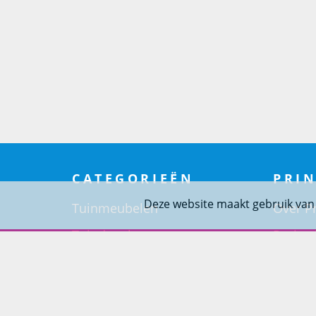
CATEGORIEËN
PRIN
Deze website maakt gebruik van
Tuinmeubelen
Over Pr
Tuindouches
Project
Tuinhaarden
Woning
Parasols
Barbecues