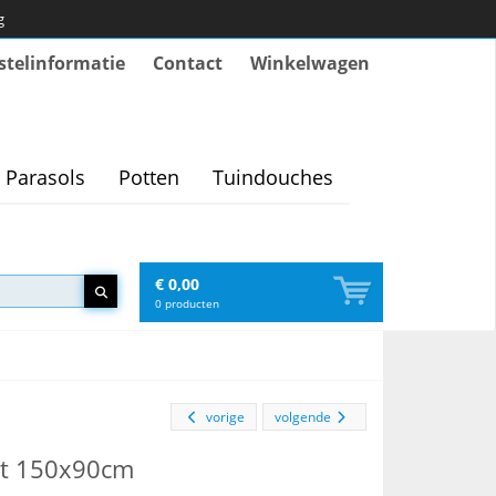
g
stelinformatie
Contact
Winkelwagen
Parasols
Potten
Tuindouches
€ 0,00
0
producten
vorige
volgende
et 150x90cm