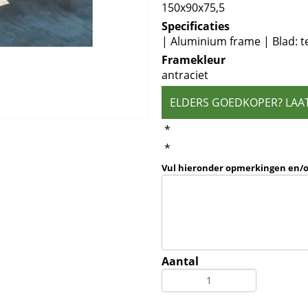
150x90x75,5
Specificaties
| Aluminium frame | Blad: 
Framekleur
antraciet
ELDERS GOEDKOPER? LAA
*
*
Vul hieronder opmerkingen en/
Aantal