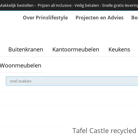
Makkelijk bestellen - Prijzen all inclusive - Veilig betalen - Snelle gratis leverin
Over Prinslifestyle
Projecten en Advies
Be
Buitenkranen
Kantoormeubelen
Keukens
Woonmeubelen
Tafel Castle recycle