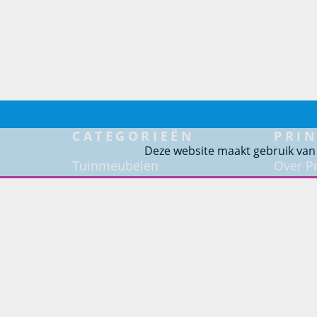
CATEGORIEËN
PRIN
Deze website maakt gebruik van
Tuinmeubelen
Over Pr
Tuindouches
Project
Tuinhaarden
Woning
Parasols
Barbecues
Potten