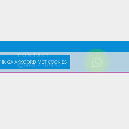
CONTACT
IK GA AKKOORD MET COOKIES
0031-619190121
Reageer via e-mail
Prins Lifestyle
Poortland 66 (Kantooradres)
1046BD Amsterdam