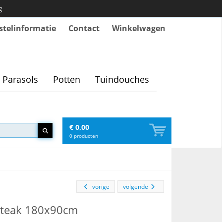
g
stelinformatie
Contact
Winkelwagen
Parasols
Potten
Tuindouches
€ 0,00
0
producten
vorige
volgende
d teak 180x90cm