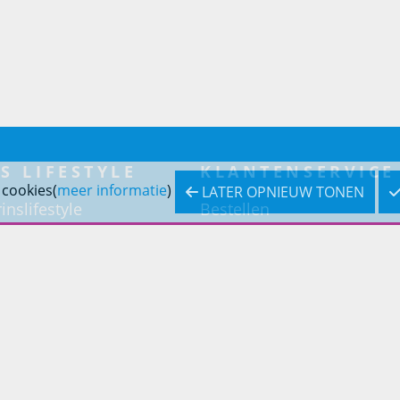
S LIFESTYLE
KLANTENSERVICE
 cookies(
meer informatie
)
LATER OPNIEUW TONEN
inslifestyle
Bestellen
inrichting
Betaling
inrichting
Verzending & bezorging
Retouren & service
Openingstijden