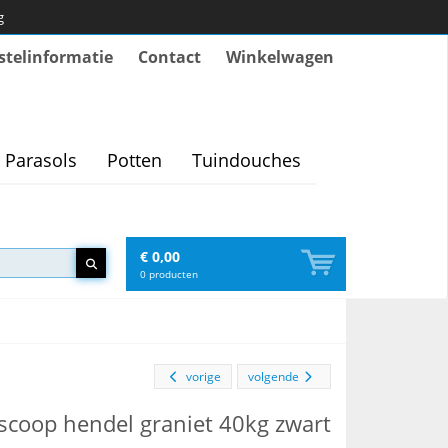
g
stelinformatie
Contact
Winkelwagen
Parasols
Potten
Tuindouches
€ 0,00
0
producten
vorige
volgende
escoop hendel graniet 40kg zwart