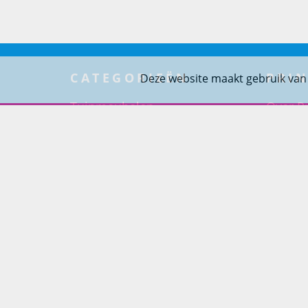
CATEGORIEËN
PRIN
Deze website maakt gebruik van
Tuinmeubelen
Over Pr
Tuindouches
Project
Tuinhaarden
Woning
Parasols
Barbecues
Potten
Buitendouches
Buitenkranen