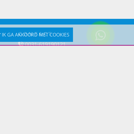
CONTACT
IK GA AKKOORD MET COOKIES
0031-619190121
Reageer via e-mail
Prins Lifestyle
Poortland 66 (Kantooradres)
1046BD Amsterdam