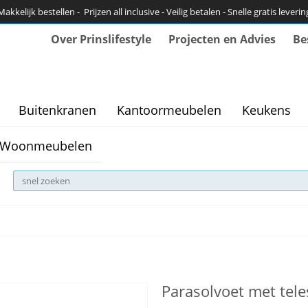
Makkelijk bestellen - Prijzen all inclusive - Veilig betalen - Snelle gratis leverin
Over Prinslifestyle
Projecten en Advies
Be
Buitenkranen
Kantoormeubelen
Keukens
Woonmeubelen
Parasolvoet met tel