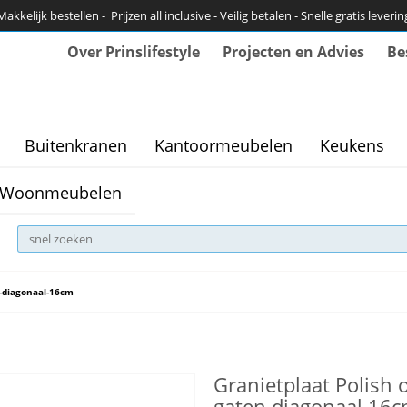
Makkelijk bestellen - Prijzen all inclusive - Veilig betalen - Snelle gratis leverin
Over Prinslifestyle
Projecten en Advies
Be
Buitenkranen
Kantoormeubelen
Keukens
Woonmeubelen
n-diagonaal-16cm
Granietplaat Polish 
gaten diagonaal 16