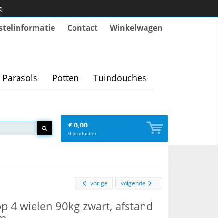
g
stelinformatie
Contact
Winkelwagen
Parasols
Potten
Tuindouches
€ 0,00
0
producten
vorige
volgende
op 4 wielen 90kg zwart, afstand
cm