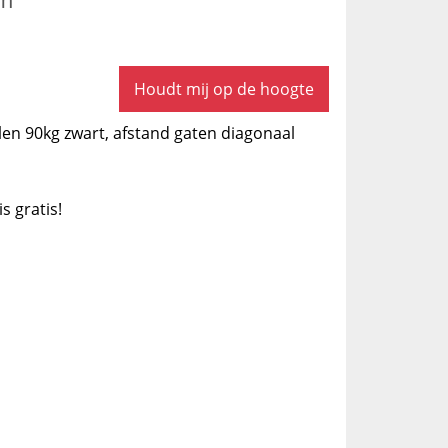
Houdt mij op de hoogte
len 90kg zwart, afstand gaten diagonaal
is gratis!