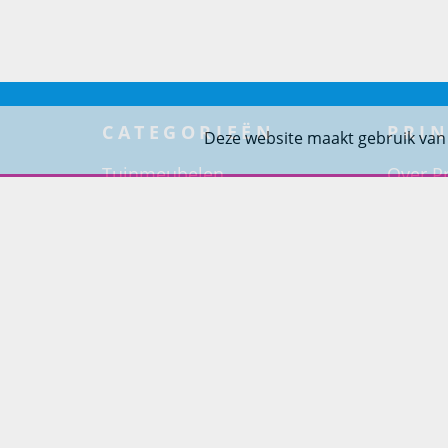
CATEGORIEËN
PRIN
Deze website maakt gebruik van
Tuinmeubelen
Over Pr
Tuindouches
Project
Tuinhaarden
Woning
Parasols
Barbecues
Potten
Buitendouches
Buitenkranen