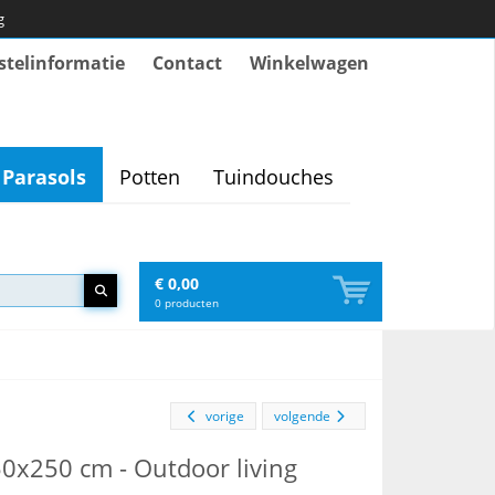
g
stelinformatie
Contact
Winkelwagen
Parasols
Potten
Tuindouches
€ 0,00
0
producten
vorige
volgende
250x250 cm - Outdoor living