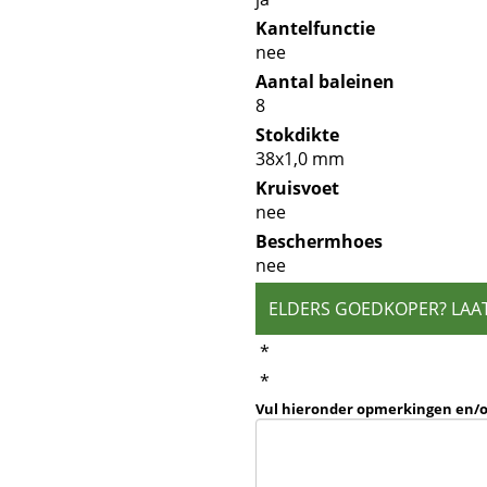
Kantelfunctie
nee
Aantal baleinen
8
Stokdikte
38x1,0 mm
Kruisvoet
nee
Beschermhoes
nee
ELDERS GOEDKOPER? LAA
*
*
Vul hieronder opmerkingen en/