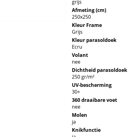
grijs
Afmeting (cm)
250x250
Kleur Frame
Grijs
Kleur parasoldoek
Ecru
Volant
nee
Dichtheid parasoldoek
250 gr/m²
UV-bescherming
30+
360 draaibare voet
nee
Molen
ja
Knikfunctie
ja