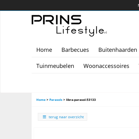
Home
Barbecues
Buitenhaarden
Tuinmeubelen
Woonaccessoires
Home
>
Parasols
>
libra-parasol-53133
terug naar overzicht