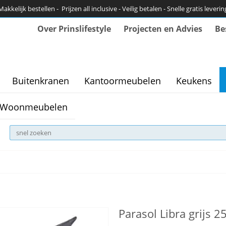
Makkelijk bestellen - Prijzen all inclusive - Veilig betalen - Snelle gratis leverin
Over Prinslifestyle
Projecten en Advies
Be
Buitenkranen
Kantoormeubelen
Keukens
Woonmeubelen
Parasol Libra grijs 