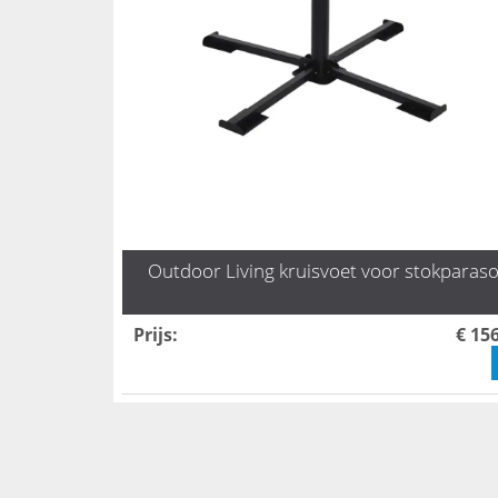
Outdoor Living kruisvoet voor stokparaso
Prijs
:
€ 15