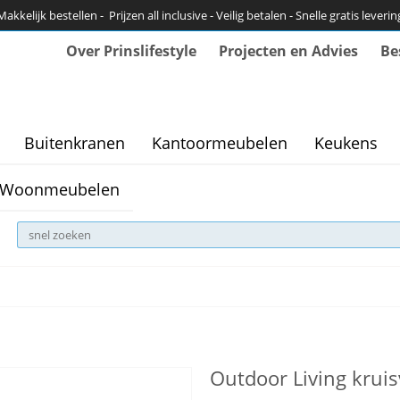
Makkelijk bestellen - Prijzen all inclusive - Veilig betalen - Snelle gratis leverin
Over Prinslifestyle
Projecten en Advies
Be
Buitenkranen
Kantoormeubelen
Keukens
Woonmeubelen
Outdoor Living kruis