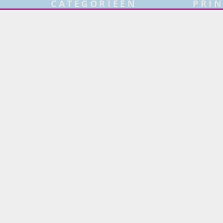
CATEGORIEËN
PRIN
Tuinmeubelen
Over Pr
Tuindouches
Project
Tuinhaarden
Woning
Parasols
Barbecues
Potten
Buitendouches
Buitenkranen
Kantoormeubilair
Keukens
Woonmeubelen