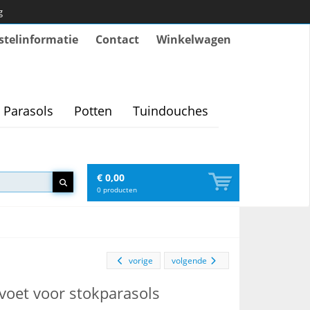
g
stelinformatie
Contact
Winkelwagen
Parasols
Potten
Tuindouches
€ 0,00
0
producten
vorige
volgende
voet voor stokparasols