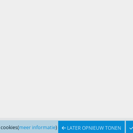
 cookies(
meer informatie
)
LATER OPNIEUW TONEN