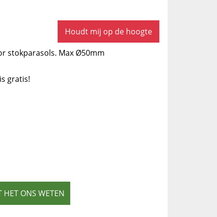
Houdt mij op de hoogte
oor stokparasols. Max Ø50mm
is gratis!
T HET ONS WETEN