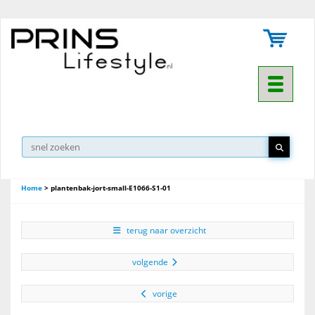
Toggle na
Home
>
plantenbak-jort-small-E1066-S1-01
terug naar overzicht
volgende
vorige