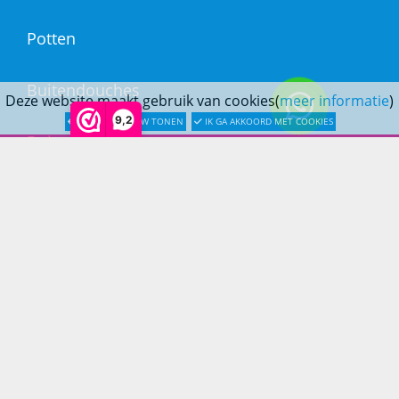
Potten
Buitendouches
Deze website maakt gebruik van cookies(
meer informatie
)
9,2
LATER OPNIEUW TONEN
IK GA AKKOORD MET COOKIES
Buitenkranen
Kantoormeubilair
Keukens
Woonmeubelen
Woonaccessoires