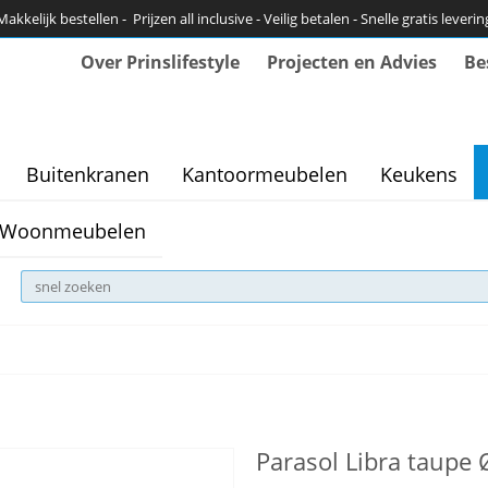
Makkelijk bestellen - Prijzen all inclusive - Veilig betalen - Snelle gratis leverin
Over Prinslifestyle
Projecten en Advies
Be
Buitenkranen
Kantoormeubelen
Keukens
Woonmeubelen
Parasol Libra taupe 