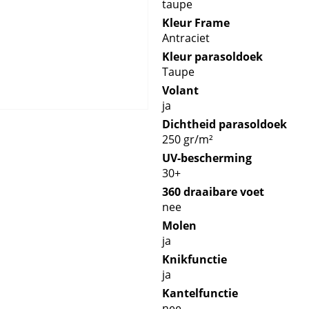
taupe
Kleur Frame
Antraciet
Kleur parasoldoek
Taupe
Volant
ja
Dichtheid parasoldoek
250 gr/m²
UV-bescherming
30+
360 draaibare voet
nee
Molen
ja
Knikfunctie
ja
Kantelfunctie
nee