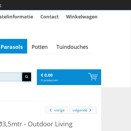
g
stelinformatie
Contact
Winkelwagen
Parasols
Potten
Tuindouches
€ 0,00
0
producten
vorige
volgende
Ø3,5mtr - Outdoor Living