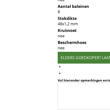
Aantal baleinen
8
Stokdikte
48x1,2 mm
Kruisvoet
nee
Beschermhoes
nee
ELDERS GOEDKOPER? LAA
*
*
Vul hieronder opmerkingen en/