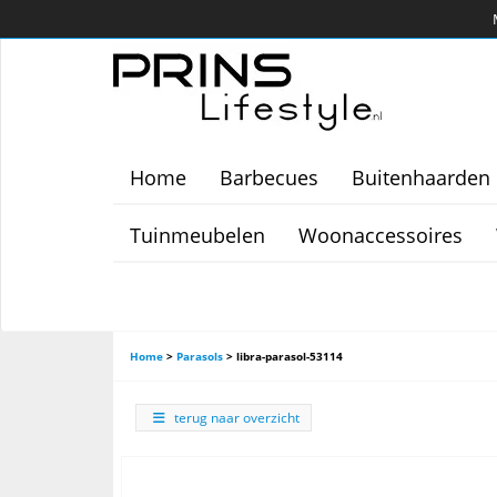
Home
Barbecues
Buitenhaarden
Tuinmeubelen
Woonaccessoires
Home
>
Parasols
>
libra-parasol-53114
terug naar overzicht