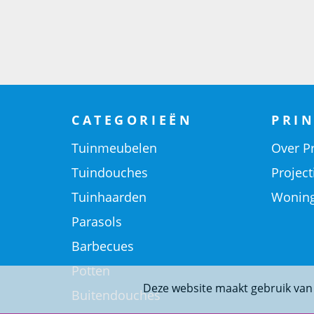
CATEGORIEËN
PRIN
Tuinmeubelen
Over Pr
Tuindouches
Project
Tuinhaarden
Woning
Parasols
Barbecues
Potten
Deze website maakt gebruik van
Buitendouches