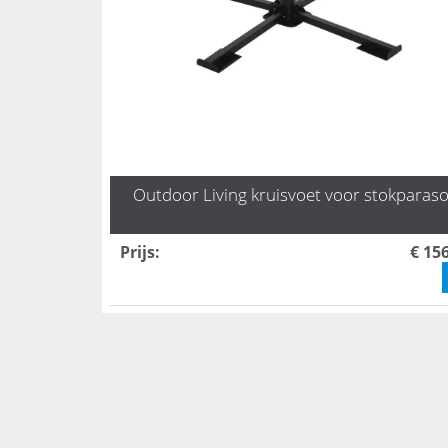
Outdoor Living kruisvoet voor stokparaso
Prijs
:
€ 15