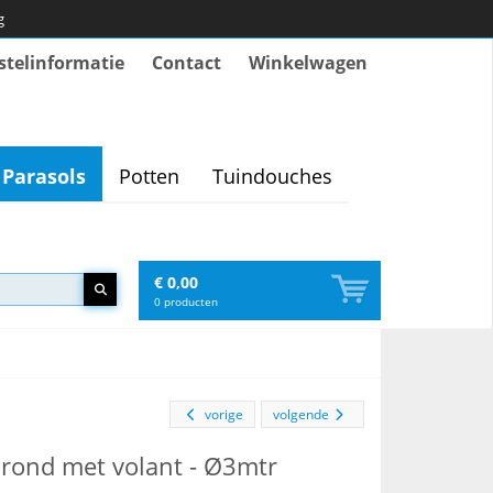
g
stelinformatie
Contact
Winkelwagen
Parasols
Potten
Tuindouches
€ 0,00
0
producten
vorige
volgende
- rond met volant - Ø3mtr