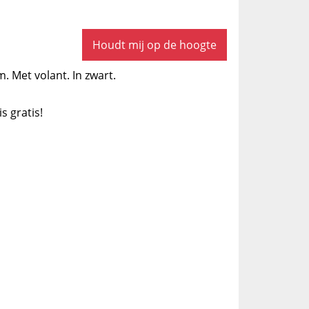
Houdt mij op de hoogte
. Met volant. In zwart.
is gratis!