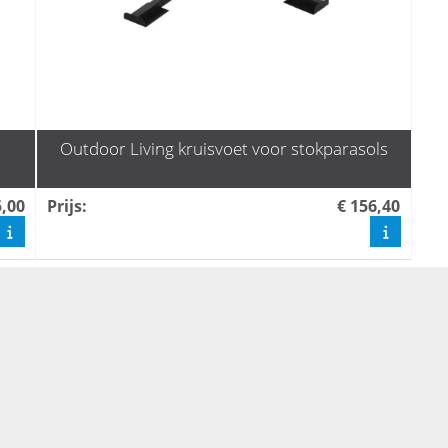
Outdoor Living kruisvoet voor stokparasols
5,00
Prijs
:
€ 156,40