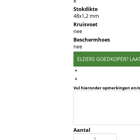
8
Stokdikte
48x1,2 mm
Kruisvoet
nee
Beschermhoes
nee
ELDERS GOEDKOPER? LAA
*
*
Vul hieronder opmerkingen en/
Aantal