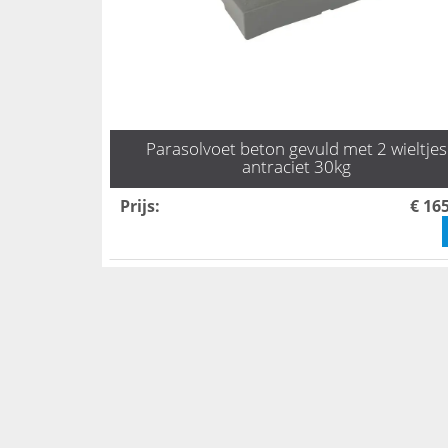
Parasolvoet beton gevuld met 2 wieltjes
antraciet 30kg
Prijs
:
€ 16