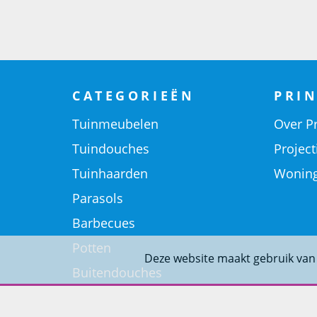
CATEGORIEËN
PRIN
Tuinmeubelen
Over Pr
Tuindouches
Project
Tuinhaarden
Woning
Parasols
Barbecues
Potten
Deze website maakt gebruik van
Buitendouches
Buitenkranen