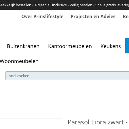
Makkelijk bestellen - Prijzen all inclusive - Veilig betalen - Snelle gratis leverin
Over Prinslifestyle
Projecten en Advies
Be
Buitenkranen
Kantoormeubelen
Keukens
Woonmeubelen
Parasol Libra zwart 