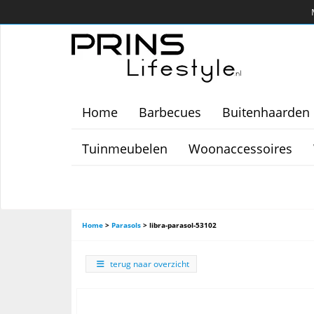
Home
Barbecues
Buitenhaarden
Tuinmeubelen
Woonaccessoires
Home
>
Parasols
>
libra-parasol-53102
terug naar overzicht