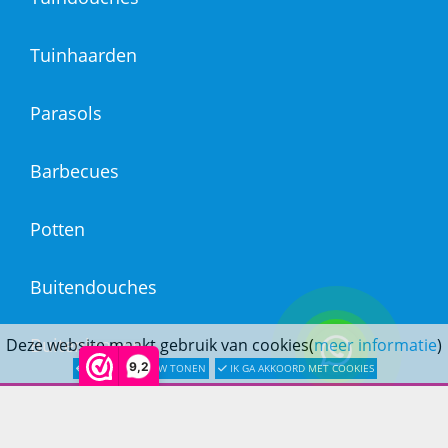
Tuinhaarden
Parasols
Barbecues
Potten
Buitendouches
Buitenkranen
Deze website maakt gebruik van cookies(
meer informatie
)
9,2
LATER OPNIEUW TONEN
IK GA AKKOORD MET COOKIES
Kantoormeubilair